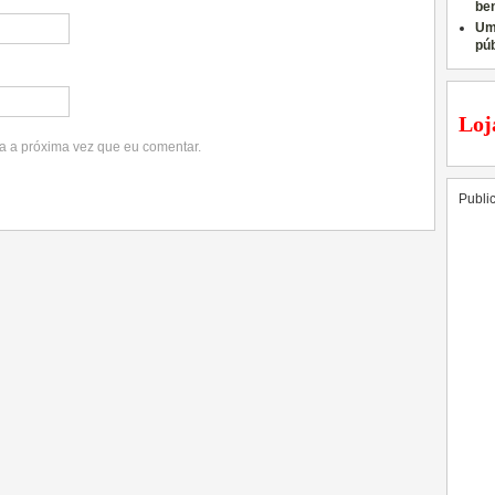
ben
Um
pú
Loj
a a próxima vez que eu comentar.
Publi