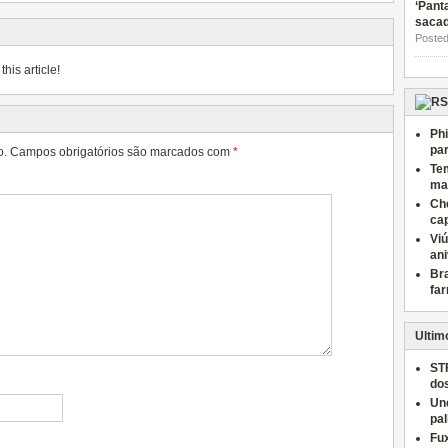
‘Pant
saca
Posted
his article!
Phi
par
o.
Campos obrigatórios são marcados com
*
Tem
mai
Ch
cap
Vi
an
Bra
far
Ultim
ST
do
Un
pal
Fu