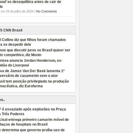
anal’ se desequilibra antes de cair de
da
 on 24 de julho de 2024 |
No Comments
CNN Brasil
l Collins diz que filhos foram chamados
a se despedir dele
os que discutir juros se Brasil quiser ser
s competitivo, diz Menin
elsea anuncia Jordan Henderson, ex-
itão do Liverpool
úva de James Van Der Beek lamenta 1º
iversário de casamento sem o ator
sil tem posição privilegiada na produção
macêutica, diz Eurofarma
os..
F é esvaziado após explosões na Praça
s Três Poderes
cisal entrega primeiro camarim móvel de
haços de hospitais no Brasil
x determina que governo proíba uso de