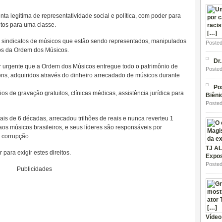
ta legítima de representatividade social e política, com poder para
eitos para uma classe.
 sindicatos de músicos que estão sendo representados, manipulados
Posted
s da Ordem dos Músicos.
Dr
ir urgente que a Ordem dos Músicos entregue todo o patrimônio de
Posted
 bens, adquiridos através do dinheiro arrecadado de músicos durante
Po
os de gravação gratuitos, clínicas médicas, assistência jurídica para
Biêni
Posted
s de 6 décadas, arrecadou trilhões de reais e nunca reverteu 1
os músicos brasileiros, e seus líderes são responsáveis por
e corrupção.
TJ AL
para exigir estes direitos.
Expos
Posted
Publicidades
Vídeo