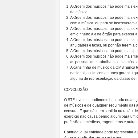
A Ordem dos músicos não pode mais exigi
de músico.
A Ordem dos músicos não pode mais exig
com a música, ou para se inscreverem em 
A Ordem dos músicos não pode mais exi
em dinheiro a este órgão para exercer a
A Ordem dos músicos não pode mais emb
anuidades e taxas, ou por não terem a 
A Ordem dos músicos não pode mais pers
A Ordem dos músicos não pode mais fisca
as pessoas que trabalham com a música
A carteirinha de músico da OMB nunca tev
nacional, assim como nunca garantiu qu
alguma de representação da classe de 
CONCLUSÃO
O STF teve o intendimento baseado no artigo 5
de músicos e de qualquer seguimento das art
censura. E que não tem sentido ou razão de 
exercício não causa perigo algum para um 
profissão de médicos, engenheiros e outras 
Contudo, qual entidade pode representar a 
Apenas sindicatos ou associações.