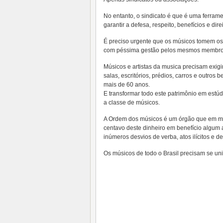
No entanto, o sindicato é que é uma ferramen
garantir a defesa, respeito, benefícios e dir
É preciso urgente que os músicos tomem os
com péssima gestão pelos mesmos membro
Músicos e artistas da musica precisam exig
salas, escritórios, prédios, carros e outros
mais de 60 anos.
E transformar todo este patrimônio em estúdi
a classe de músicos.
A Ordem dos músicos é um órgão que em mai
centavo deste dinheiro em benefício algum a
inúmeros desvios de verba, atos ilícitos e d
Os músicos de todo o Brasil precisam se unir 