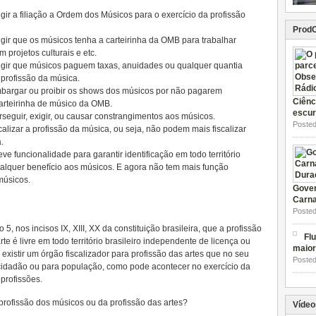
r a filiação a Ordem dos Músicos para o exercício da profissão
Prod
ir que os músicos tenha a carteirinha da OMB para trabalhar
projetos culturais e etc.
gir que músicos paguem taxas, anuidades ou qualquer quantia
 profissão da música.
argar ou proibir os shows dos músicos por não pagarem
Ciênc
carteirinha de músico da OMB.
escur
eguir, exigir, ou causar constrangimentos aos músicos.
Posted
lizar a profissão da música, ou seja, não podem mais fiscalizar
.
e funcionalidade para garantir identificação em todo território
alquer benefício aos músicos. E agora não tem mais função
músicos.
Gover
Carna
Posted
, nos incisos IX, XIII, XX da constituição brasileira, que a profissão
Flu
e é livre em todo território brasileiro independente de licença ou
maior
existir um órgão fiscalizador para profissão das artes que no seu
Posted
cidadão ou para população, como pode acontecer no exercício da
profissões.
profissão dos músicos ou da profissão das artes?
Vídeo