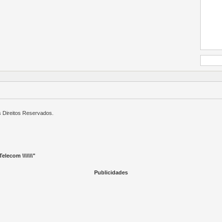
s Direitos Reservados.
elecom \\\\\\\"
Publicidades