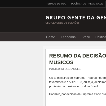
TERMOS DE USO
POLÍTICA DE PRIVACIDADE
GRUPO GENTE DA GE
CEO CLAUDIA DE BULHÕES
Home
Econômia
Brasil
Polític
RESUMO DA DECISÃO
MÚSICOS
POSTED IN:
DESTAQUES
Os 11 ministros do Supremo Tribunal Feder
favoralmente a ADPF 183, ou seja, decidira
profissão de músicos em todo o Brasil.
Portanto, por decisão da Suprema Corte bras