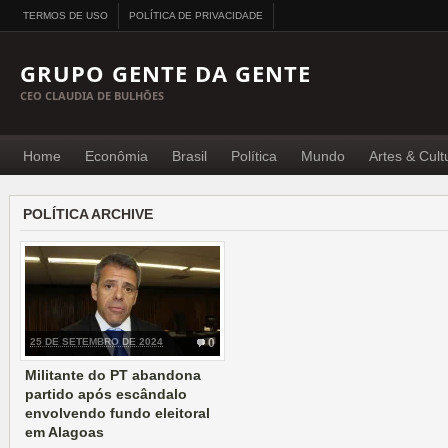
TERMOS DE USO
POLÍTICA DE PRIVACIDADE
GRUPO GENTE DA GENTE
CEO CLAUDIA DE BULHÕES
Home
Econômia
Brasil
Política
Mundo
Artes & Cult
POLÍTICA ARCHIVE
25 DE SETEMBRO DE 2024
0
Militante do PT abandona
partido após escândalo
envolvendo fundo eleitoral
em Alagoas