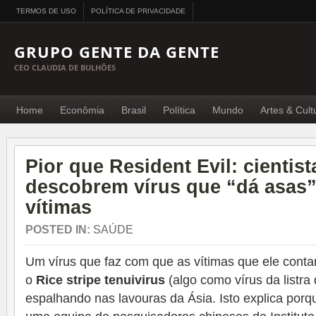
TERMOS DE USO
POLÍTICA DE PRIVACIDADE
GRUPO GENTE DA GENTE
CEO CLAUDIA DE BULHÕES
Home
Econômia
Brasil
Política
Mundo
Artes & Cult
Pior que Resident Evil: cientis
descobrem vírus que “dá asas”
vítimas
POSTED IN:
SAÚDE
Um vírus que faz com que as vítimas que ele conta
o
Rice stripe tenuivirus
(algo como vírus da listra
espalhando nas lavouras da Ásia. Isto explica porq