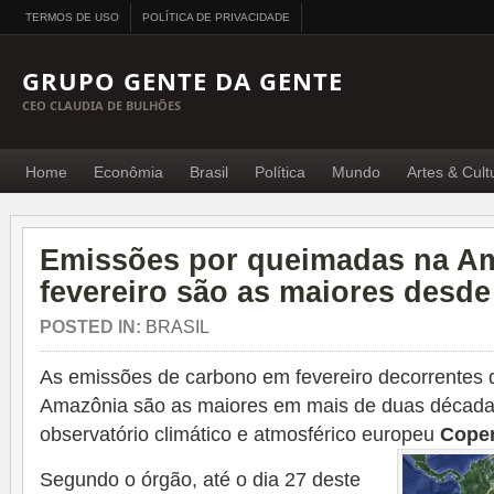
TERMOS DE USO
POLÍTICA DE PRIVACIDADE
GRUPO GENTE DA GENTE
CEO CLAUDIA DE BULHÕES
Home
Econômia
Brasil
Política
Mundo
Artes & Cult
Emissões por queimadas na A
fevereiro são as maiores desde
POSTED IN:
BRASIL
As emissões de carbono em fevereiro decorrentes
Amazônia são as maiores em mais de duas décadas
observatório climático e atmosférico europeu
Cope
Segundo o órgão, até o dia 27 deste