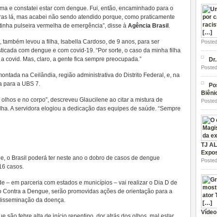
ma e constatei estar com dengue. Fui, então, encaminhado para o
oras lá, mas acabei não sendo atendido porque, como praticamente
tinha pulseira vermelha de emergência”, disse à
Agência Brasil
.
 também levou a filha, Isabella Cardoso, de 9 anos, para ser
Posted
icada com dengue e com covid-19. “Por sorte, o caso da minha filha
a covid. Mas, claro, a gente fica sempre preocupada.”
Dr
Posted
ontada na Ceilândia, região administrativa do Distrito Federal, e, na
a para a UBS 7.
Po
Biêni
 olhos e no corpo”, descreveu Glaucilene ao citar a mistura de
Posted
lha. A servidora elogiou a dedicação das equipes de saúde. “Sempre
TJ AL
Expos
e, o Brasil poderá ter neste ano o dobro de casos de dengue
Posted
16 casos.
e – em parceria com estados e municípios – vai realizar o Dia D de
 Contra a Dengue, serão promovidas ações de orientação para a
 disseminação da doença.
Vídeo
 são febre alta de início repentino, dor atrás dos olhos, mal estar,