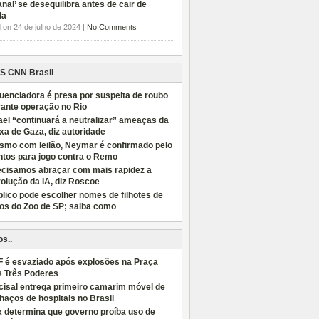
anal’ se desequilibra antes de cair de
da
 on 24 de julho de 2024 |
No Comments
CNN Brasil
luenciadora é presa por suspeita de roubo
rante operação no Rio
ael “continuará a neutralizar” ameaças da
xa de Gaza, diz autoridade
smo com leilão, Neymar é confirmado pelo
ntos para jogo contra o Remo
ecisamos abraçar com mais rapidez a
olução da IA, diz Roscoe
lico pode escolher nomes de filhotes de
bos do Zoo de SP; saiba como
os..
F é esvaziado após explosões na Praça
s Três Poderes
cisal entrega primeiro camarim móvel de
haços de hospitais no Brasil
x determina que governo proíba uso de