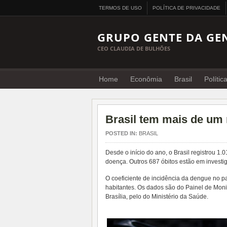
TERMOS DE USO
POLÍTICA DE PRIVACIDADE
GRUPO GENTE DA GE
CEO CLAUDIA DE BULHÕES
Home
Econômia
Brasil
Polític
Brasil tem mais de um
POSTED IN:
BRASIL
Desde o início do ano, o Brasil registrou 
doença. Outros 687 óbitos estão em investi
O coeficiente de incidência da dengue no p
habitantes. Os dados são do Painel de Monit
Brasília, pelo do Ministério da Saúde.