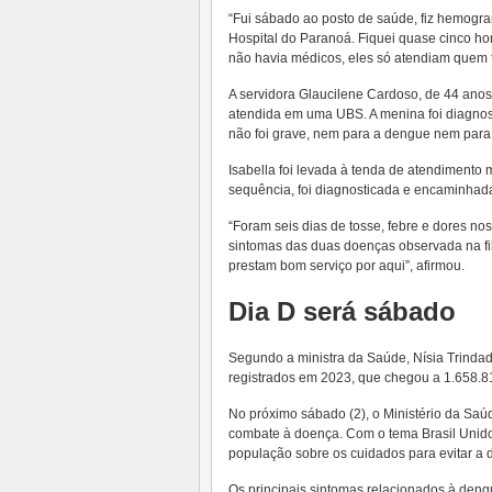
“Fui sábado ao posto de saúde, fiz hemogra
Hospital do Paranoá. Fiquei quase cinco h
não havia médicos, eles só atendiam quem 
A servidora Glaucilene Cardoso, de 44 anos,
atendida em uma UBS. A menina foi diagnost
não foi grave, nem para a dengue nem para 
Isabella foi levada à tenda de atendimento m
sequência, foi diagnosticada e encaminhad
“Foram seis dias de tosse, febre e dores nos
sintomas das duas doenças observada na fi
prestam bom serviço por aqui”, afirmou.
Dia D será sábado
Segundo a ministra da Saúde, Nísia Trindad
registrados em 2023, que chegou a 1.658.8
No próximo sábado (2), o Ministério da Saúd
combate à doença. Com o tema Brasil Unido
população sobre os cuidados para evitar a
Os principais sintomas relacionados à dengue