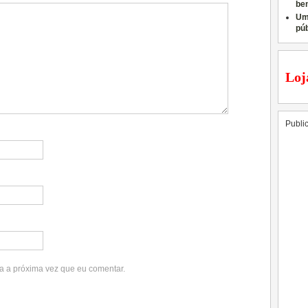
ben
Um
pú
Loj
Publi
a a próxima vez que eu comentar.