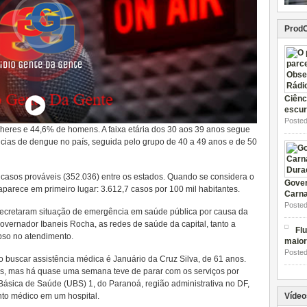
Prod
Ciênc
escur
Posted
heres e 44,6% de homens. A faixa etária dos 30 aos 39 anos segue
ias de dengue no país, seguida pelo grupo de 40 a 49 anos e de 50
casos prováveis (352.036) entre os estados. Quando se considera o
Gover
l aparece em primeiro lugar: 3.612,7 casos por 100 mil habitantes.
Carna
Posted
ecretaram situação de emergência em saúde pública por causa da
vernador Ibaneis Rocha, as redes de saúde da capital, tanto a
Flu
pso no atendimento.
maior
Posted
o buscar assistência médica é Januário da Cruz Silva, de 61 anos.
, mas há quase uma semana teve de parar com os serviços por
Básica de Saúde (UBS) 1, do Paranoá, região administrativa no DF,
nto médico em um hospital.
Vídeo