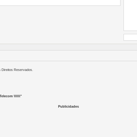
s Direitos Reservados.
elecom \\\\\\\"
Publicidades