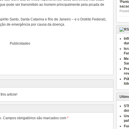
‘Pant
ngue pode ser transmitido ao homem principalmente pela picada de
saca
Posted
pírito Santo, Santa Catarina e Rio de Janeiro – e o Distrito Federal),
uação de emergência por causa da doença.
Inf
du
Publicidades
Isr
Fai
Me
Sa
Pr
rev
Púb
lo
his article!
Ultim
ST
do
Un
o.
Campos obrigatórios são marcados com
*
pal
Fu