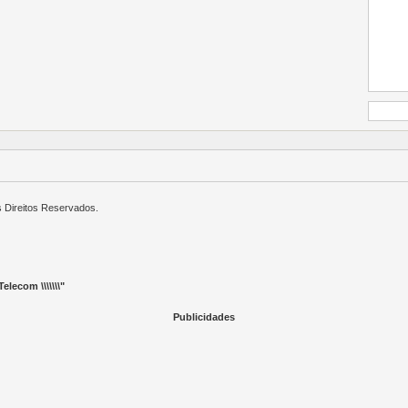
s Direitos Reservados.
elecom \\\\\\\"
Publicidades