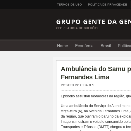
TERMOS DE USO
POLÍTICA DE PRIVACIDADE
GRUPO GENTE DA GE
CEO CLAUDIA DE BULHÕES
Home
Econômia
Brasil
Polític
Ambulância do Samu pe
Fernandes Lima
POSTED IN:
CIDADES
Episódio assustou moradores da região, qu
Uma ambulância do Serviço de Atendimento
terça-feira (6), na Avenida Fernandes Lima
da região, que ouviram o barulho da explos
Imagens mostram o veículo consumido pelas
Transportes e Trânsito (DMTT) chegou a fec