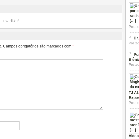
his article!
Posted
Dr
Posted
o.
Campos obrigatórios são marcados com
*
Po
Biêni
Posted
TJ AL
Expos
Posted
Vídeo