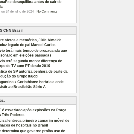
anal’ se desequilibra antes de cair de
da
 on 24 de julho de 2024 |
No Comments
CNN Brasil
re afetos e memórias, Júlia Almeida
duz legado do pai Manoel Carlos
ávio terá mais tempo de propaganda que
lsonaro em eleições passadas
vio terá segunda menor diferença de
mpo de TV com PT desde 2010
tiça de SP autoriza penhora de parte da
dução do Grupo Itajobi
gantino x Corinthians: horário e onde
istir ao Brasileirão Série A
os..
F é esvaziado após explosões na Praça
s Três Poderes
cisal entrega primeiro camarim móvel de
haços de hospitais no Brasil
x determina que governo proíba uso de