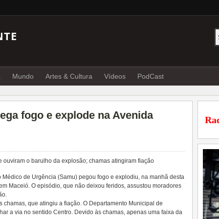
NTE
a
Mundo
Artes & Cultura
Vídeos
PodCast
ga fogo e explode na Avenida
Rad
e ouviram o barulho da explosão; chamas atingiram fiação
 Médico de Urgência (Samu) pegou fogo e explodiu, na manhã desta
, em Maceió. O episódio, que não deixou feridos, assustou moradores
ão.
 chamas, que atingiu a fiação. O Departamento Municipal de
har a via no sentido Centro. Devido às chamas, apenas uma faixa da