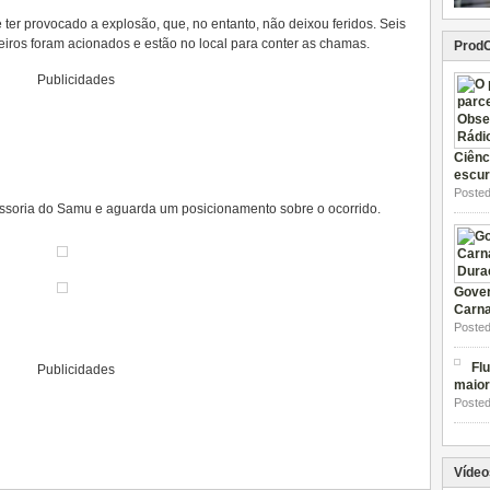
ter provocado a explosão, que, no entanto, não deixou feridos. Seis
eiros foram acionados e estão no local para conter as chamas.
Prod
Publicidades
Ciênc
escur
Posted
ssoria do Samu e aguarda um posicionamento sobre o ocorrido.
Gover
Carna
Posted
Flu
Publicidades
maior
Posted
Vídeo