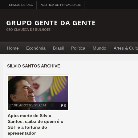
TERMOS DE USO
POLÍTICA DE PRIVACIDADE
GRUPO GENTE DA GENTE
CEO CLAUDIA DE BULHÕES
Home
Econômia
Brasil
Política
Mundo
Artes & Cult
SILVIO SANTOS ARCHIVE
17 DE AGOSTO DE 2024
0
Após morte de Silvio
Santos, saiba de quem é o
SBT e a fortuna do
apresentador