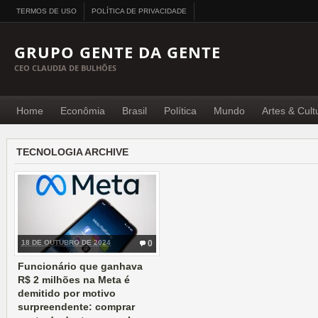
TERMOS DE USO
POLÍTICA DE PRIVACIDADE
GRUPO GENTE DA GENTE
CEO CLAUDIA DE BULHÕES
Home
Econômia
Brasil
Política
Mundo
Artes & Cult
TECNOLOGIA ARCHIVE
18 DE OUTUBRO DE 2024
0
Funcionário que ganhava
R$ 2 milhões na Meta é
demitido por motivo
surpreendente: comprar